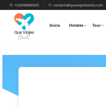
+526568080425
contacto@queviajesbonito.com
Inicio
Hoteles
Tour