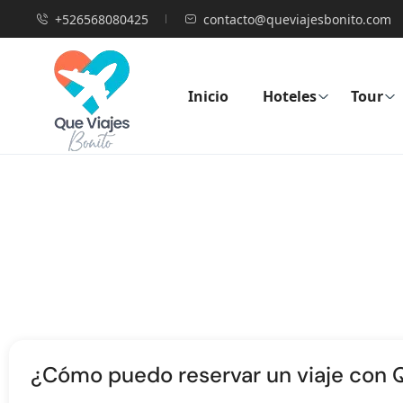
+526568080425
contacto@queviajesbonito.com
Inicio
Hoteles
Tour
¿Cómo puedo reservar un viaje con 