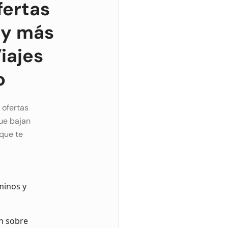
fertas
 y más
iajes
o
 ofertas
ue bajan
que te
minos y
ón sobre