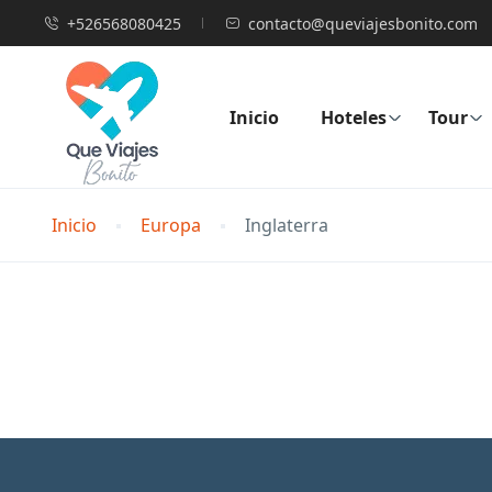
+526568080425
contacto@queviajesbonito.com
Inicio
Hoteles
Tour
Inicio
Europa
Inglaterra