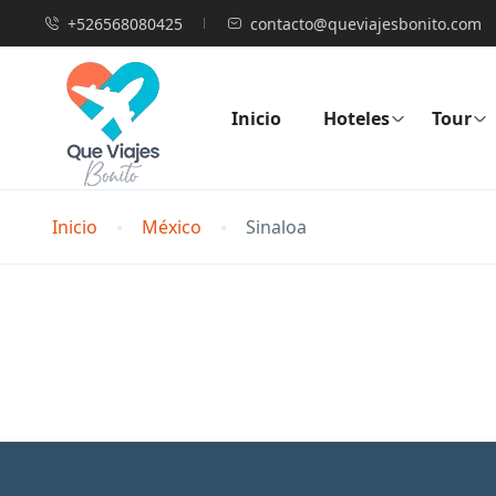
+526568080425
contacto@queviajesbonito.com
Inicio
Hoteles
Tour
Inicio
México
Sinaloa