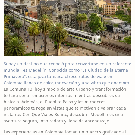
Si hay un destino que renació para convertirse en un referente
mundial, es Medellín. Conocida como “La Ciudad de la Eterna
Primavera”, esta joya turística ofrece rutas de viaje en
Colombia llenas de color, innovación y una vibra que enamora
.
La Comuna 13, hoy símbolo de arte urbano y transformación,
te hará sentir emociones intensas mientras descubres su
historia. Además, el Pueblito Paisa y los miradores
panorámicos te regalan vistas que te motivan a valorar cada
instante. Con Que Viajes Bonito, descubrir Medellín es una
aventura segura, inspiradora y llena de aprendizaje.
Las experiencias en Colombia toman un nuevo significado al