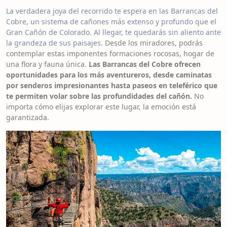
La verdadera joya del recorrido te espera en las Barrancas del
Cobre, un sistema de cañones más extenso y profundo que el
Gran Cañón de Colorado. Al llegar, te quedarás sin aliento ante
la grandeza de sus paisajes.
Desde los miradores, podrás
contemplar estas imponentes formaciones rocosas, hogar de
una flora y fauna única.
Las Barrancas del Cobre ofrecen
oportunidades para los más aventureros, desde caminatas
por senderos impresionantes hasta paseos en teleférico que
te permiten volar sobre las profundidades del cañón.
No
importa cómo elijas explorar este lugar, la emoción está
garantizada.