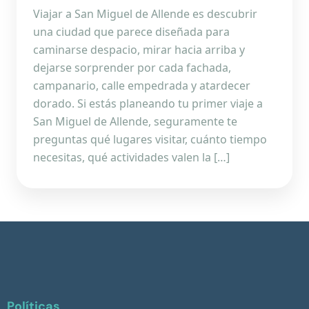
Viajar a San Miguel de Allende es descubrir
una ciudad que parece diseñada para
caminarse despacio, mirar hacia arriba y
dejarse sorprender por cada fachada,
campanario, calle empedrada y atardecer
dorado. Si estás planeando tu primer viaje a
San Miguel de Allende, seguramente te
preguntas qué lugares visitar, cuánto tiempo
necesitas, qué actividades valen la […]
Políticas