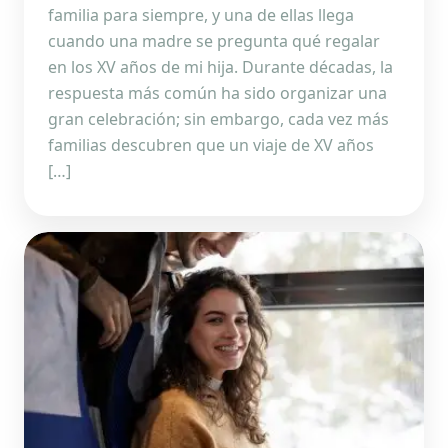
familia para siempre, y una de ellas llega
cuando una madre se pregunta qué regalar
en los XV años de mi hija. Durante décadas, la
respuesta más común ha sido organizar una
gran celebración; sin embargo, cada vez más
familias descubren que un viaje de XV años
[…]