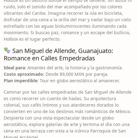
Holbox es un destino donde el tiempo se detiene. Sin autos ni
ruido, solo el sonido del mar acompañado por los colores
vibrantes del Caribe. Imagina recorrer la isla en bicicleta,
disfrutar de una cena a la orilla del mar y nadar bajo un cielo
estrellado con las aguas bioluminiscentes iluminando cada
movimiento. Si buscas paz, romance y un escape del bullicio,
Holbox es el lugar perfecto.
San Miguel de Allende, Guanajuato:
Romance en Calles Empedradas
Ideal para:
Amantes del arte, la historia y la gastronomía.
Costo aproximado:
Desde $9,000 MXN por pareja.
Plan imperdible:
Tour en globo aerostático al amanecer.
Caminar por las calles empedradas de San Miguel de Allende
es como recorrer un cuento de hadas. Su arquitectura
colonial, sus cafés íntimos y sus atardeceres dorados lo
convierten en uno de los destinos más románticos de México.
Despierta con una vista espectacular desde un globo
aerostático, explora galerías de arte y termina el día con una
cena en una terraza con vista a la icónica Parroquia de San
Miguel Arcángel.