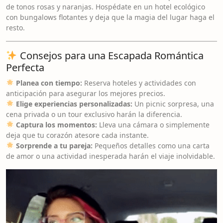
de tonos rosas y naranjas. Hospédate en un hotel ecológico
con bungalows flotantes y deja que la magia del lugar haga el
resto.
Consejos para una Escapada Romántica
Perfecta
Planea con tiempo:
Reserva hoteles y actividades con
anticipación para asegurar los mejores precios.
Elige experiencias personalizadas:
Un picnic sorpresa, una
cena privada o un tour exclusivo harán la diferencia.
Captura los momentos:
Lleva una cámara o simplemente
deja que tu corazón atesore cada instante.
Sorprende a tu pareja:
Pequeños detalles como una carta
de amor o una actividad inesperada harán el viaje inolvidable.