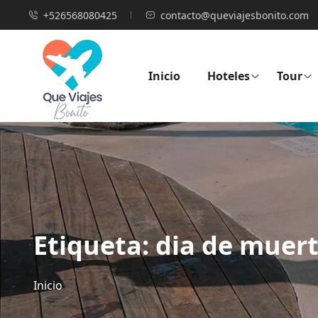
+526568080425
contacto@queviajesbonito.com
Inicio
Hoteles
Tour
Etiqueta:
dia de muer
Inicio