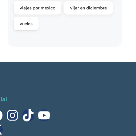
viajes por mexico
vijar en diciembre
vuelos
ial