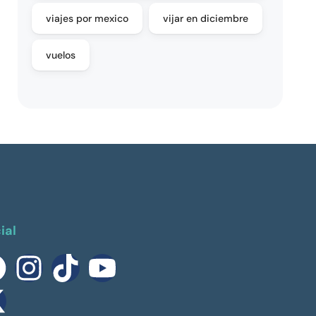
viajes por mexico
vijar en diciembre
vuelos
ial