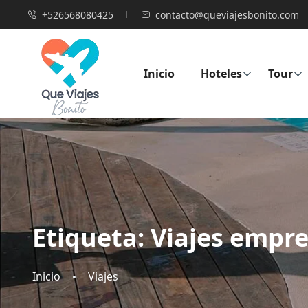
+526568080425
contacto@queviajesbonito.com
Inicio
Hoteles
Tour
Etiqueta:
Viajes empre
Inicio
Viajes