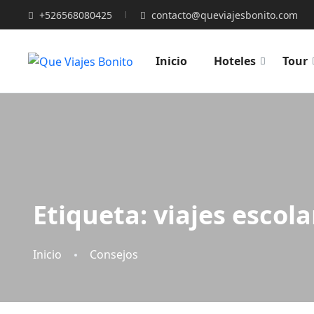
+526568080425
contacto@queviajesbonito.com
Inicio
Hoteles
Tour
Etiqueta:
viajes escol
Inicio
Consejos