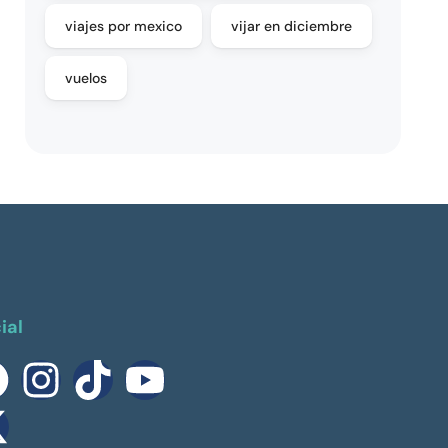
viajes por mexico
vijar en diciembre
vuelos
ial