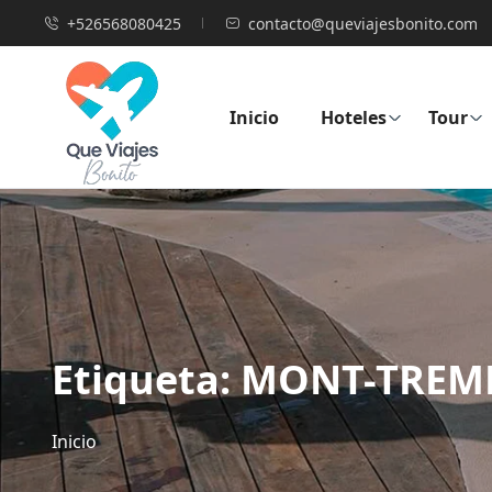
+526568080425
contacto@queviajesbonito.com
Inicio
Hoteles
Tour
Etiqueta:
MONT-TREM
Inicio